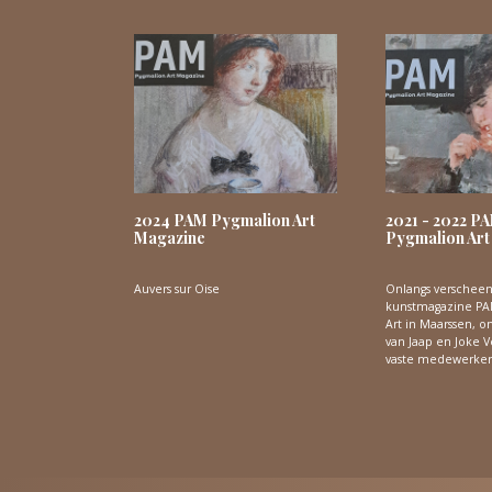
2024 PAM Pygmalion Art
2021 - 2022 P
Magazine
Pygmalion Art
Auvers sur Oise
Onlangs verschee
kunstmagazine PA
Art in Maarssen, o
van Jaap en Joke V
vaste medewerker