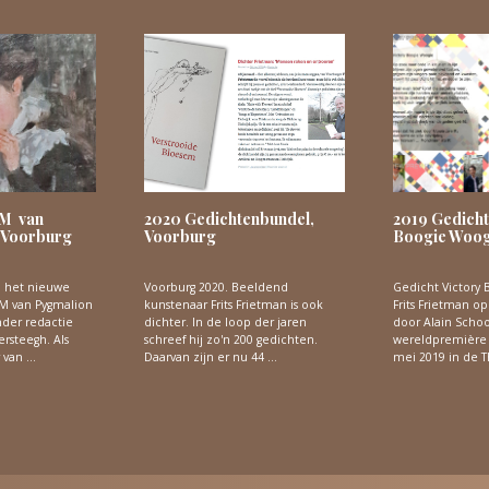
AM van
2020 Gedichtenbundel,
2019 Gedicht
 Voorburg
Voorburg
Boogie Woog
n het nieuwe
Voorburg 2020. Beeldend
Gedicht Victory
M van Pygmalion
kunstenaar Frits Frietman is ook
Frits Frietman o
nder redactie
dichter. In de loop der jaren
door Alain Schoo
ersteegh. Als
schreef hij zo'n 200 gedichten.
wereldpremière 
 van …
Daarvan zijn er nu 44 …
mei 2019 in de 