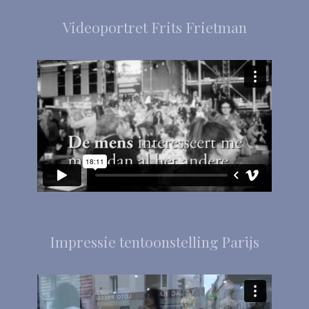
Videoportret Frits Frietman
Impressie tentoonstelling Parijs