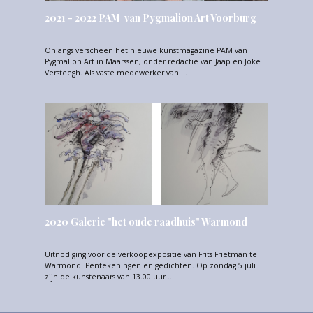
2021 - 2022 PAM van Pygmalion Art Voorburg
Onlangs verscheen het nieuwe kunstmagazine PAM van
Pygmalion Art in Maarssen, onder redactie van Jaap en Joke
Versteegh. Als vaste medewerker van …
2020 Galerie "het oude raadhuis" Warmond
Uitnodiging voor de verkoopexpositie van Frits Frietman te
Warmond. Pentekeningen en gedichten. Op zondag 5 juli
zijn de kunstenaars van 13.00 uur …